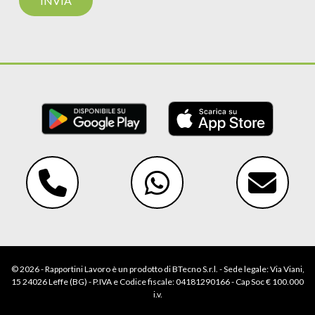
© 2026 - Rapportini Lavoro è un prodotto di BTecno S.r.l. - Sede legale: Via Viani,
15 24026 Leffe (BG) - P.IVA e Codice fiscale: 04181290166 - Cap Soc € 100.000
i.v.