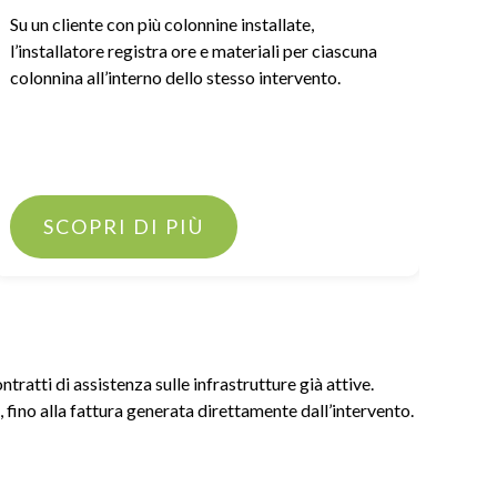
Su un cliente con più colonnine installate,
Chiu
l’installatore registra ore e materiali per ciascuna
dire
colonnina all’interno dello stesso intervento.
fatt
gest
tram
SCOPRI DI PIÙ
tratti di assistenza sulle infrastrutture già attive.
fino alla fattura generata direttamente dall’intervento.