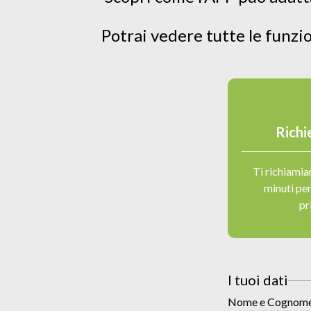
Potrai vedere tutte le funzio
Richi
Ti richiami
minuti per
pr
I tuoi dati
Nome e Cognom