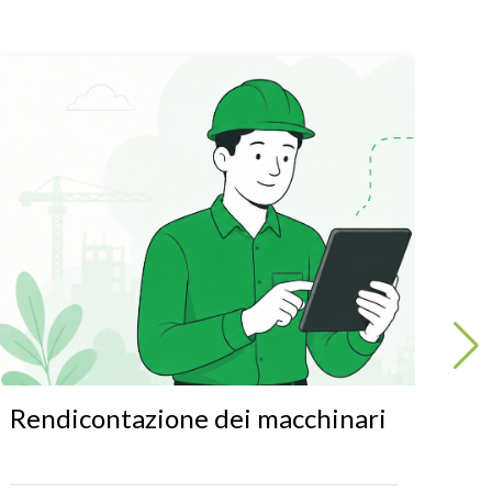
Rendicontazione dei macchinari
Fa