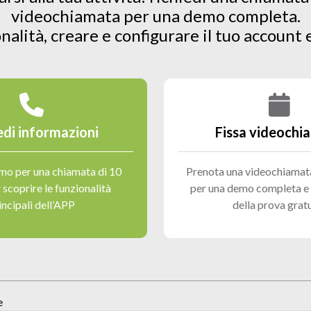
videochiamata per una demo completa.
nalità, creare e configurare il tuo account 
edi informazioni
Fissa videochi
amo per una chiamata di 10
Prenota una videochiamata
 scoprire le funzionalità
per una demo completa e l
incipali dell’APP
della prova grat
e