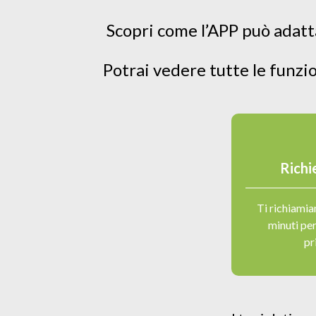
Scopri come l’APP può adatta
Potrai vedere tutte le funzio
Richi
Ti richiami
minuti per
pr