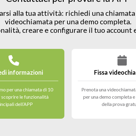
rsi alla tua attività: richiedi una chiamata
videochiamata per una demo completa.
nalità, creare e configurare il tuo account 
edi informazioni
Fissa videochi
amo per una chiamata di 10
Prenota una videochiamata
 scoprire le funzionalità
per una demo completa e l
incipali dell’APP
della prova grat