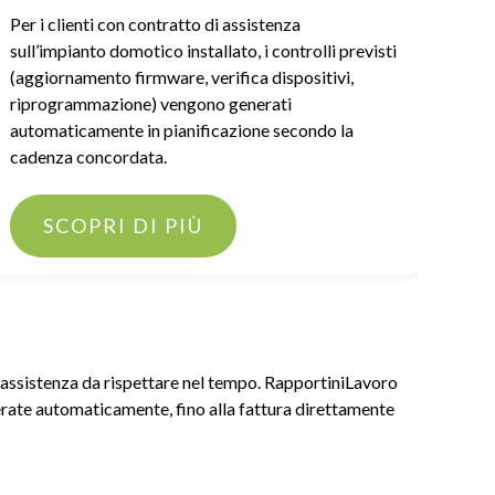
Per i clienti con contratto di assistenza
Chiu
sull’impianto domotico installato, i controlli previsti
dall
(aggiornamento firmware, verifica dispositivi,
gest
riprogrammazione) vengono generati
comu
automaticamente in pianificazione secondo la
l’in
cadenza concordata.
SCOPRI DI PIÙ
i assistenza da rispettare nel tempo. RapportiniLavoro
enerate automaticamente, fino alla fattura direttamente