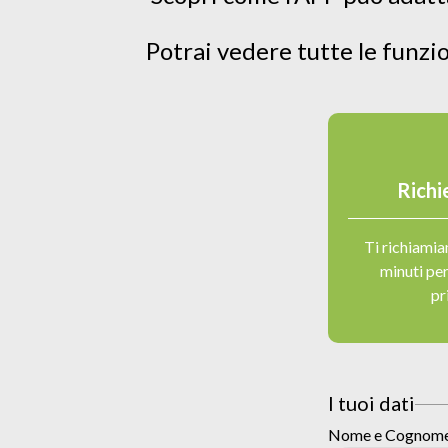
Potrai vedere tutte le funzio
Richi
Ti richiami
minuti per
pr
I tuoi dati
Nome e Cognom