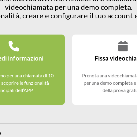
videochiamata per una demo completa.
nalità, creare e configurare il tuo account 
edi informazioni
Fissa videochi
amo per una chiamata di 10
Prenota una videochiamata
 scoprire le funzionalità
per una demo completa e l
incipali dell’APP
della prova grat
e