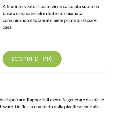
A fine intervento il costo viene calcolato subito in
Chiu
base a ore, materiali e diritto di chiamata,
dall
comunicando il totale al cliente prima di lasciare
gest
casa.
comu
l’in
SCOPRI DI PIÙ
e da rispettare. RapportiniLavoro fa generare da sole le
oftware. Un flusso completo dalla pianificazione alla