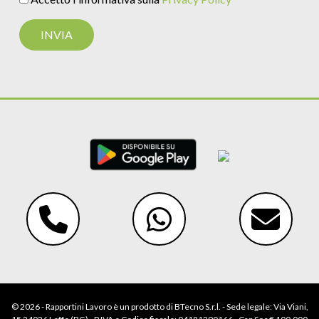
© 2026 - Rapportini Lavoro è un prodotto di BTecno S.r.l. - Sede legale: Via Viani,