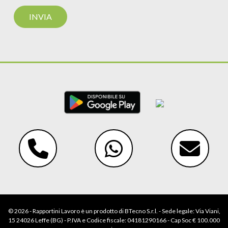
© 2026 - Rapportini Lavoro è un prodotto di BTecno S.r.l. - Sede legale: Via Viani,
15 24026 Leffe (BG) - P.IVA e Codice fiscale: 04181290166 - Cap Soc € 100.000