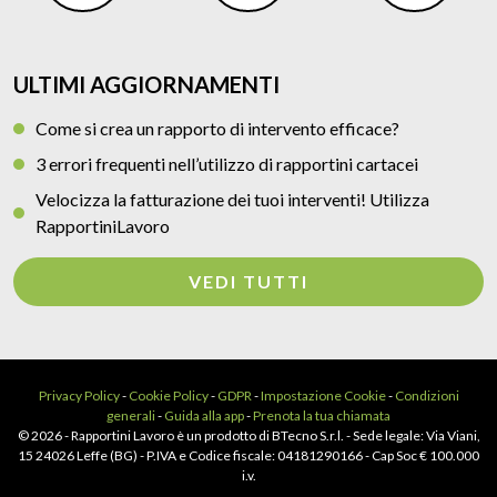
ULTIMI AGGIORNAMENTI
Come si crea un rapporto di intervento efficace?
3 errori frequenti nell’utilizzo di rapportini cartacei
Velocizza la fatturazione dei tuoi interventi! Utilizza
RapportiniLavoro
VEDI TUTTI
Privacy Policy
-
Cookie Policy
-
GDPR
-
Impostazione Cookie
-
Condizioni
generali
-
Guida alla app
-
Prenota la tua chiamata
© 2026 - Rapportini Lavoro è un prodotto di BTecno S.r.l. - Sede legale: Via Viani,
15 24026 Leffe (BG) - P.IVA e Codice fiscale: 04181290166 - Cap Soc € 100.000
i.v.