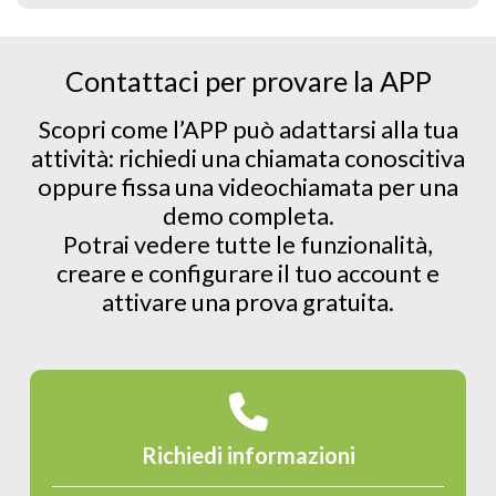
Come gestire gli interventi di manutenzione
periodica
Contattaci per provare la APP
Contratti a chiamata
Come gestire i contratti a chiamata con
Scopri come l’APP può adattarsi alla tua
pacchetto ore o a forfait
attività: richiedi una chiamata conoscitiva
oppure fissa una videochiamata per una
demo completa.
Commesse
Potrai vedere tutte le funzionalità,
Come gestire le commesse
creare e configurare il tuo account e
attivare una prova gratuita.
Timbrature
Scopri come registrare le timbrature
Note spese
Richiedi informazioni
Come gestire le note spese dei tecnici