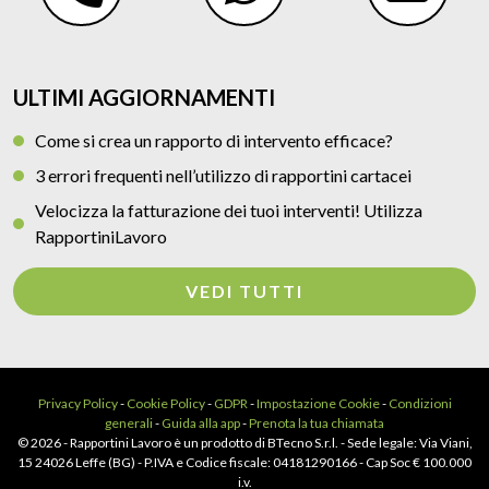
ULTIMI AGGIORNAMENTI
Come si crea un rapporto di intervento efficace?
3 errori frequenti nell’utilizzo di rapportini cartacei
Velocizza la fatturazione dei tuoi interventi! Utilizza
RapportiniLavoro
VEDI TUTTI
Privacy Policy
-
Cookie Policy
-
GDPR
-
Impostazione Cookie
-
Condizioni
generali
-
Guida alla app
-
Prenota la tua chiamata
© 2026 - Rapportini Lavoro è un prodotto di BTecno S.r.l. - Sede legale: Via Viani,
15 24026 Leffe (BG) - P.IVA e Codice fiscale: 04181290166 - Cap Soc € 100.000
i.v.