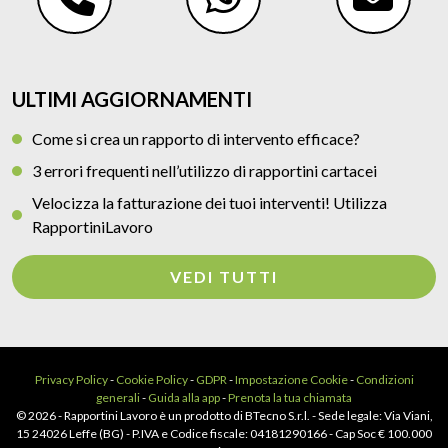
ULTIMI AGGIORNAMENTI
Come si crea un rapporto di intervento efficace?
3 errori frequenti nell’utilizzo di rapportini cartacei
Velocizza la fatturazione dei tuoi interventi! Utilizza
RapportiniLavoro
VEDI TUTTI
Privacy Policy
-
Cookie Policy
-
GDPR
-
Impostazione Cookie
-
Condizioni
generali
-
Guida alla app
-
Prenota la tua chiamata
© 2026 - Rapportini Lavoro è un prodotto di BTecno S.r.l. - Sede legale: Via Viani,
15 24026 Leffe (BG) - P.IVA e Codice fiscale: 04181290166 - Cap Soc € 100.000