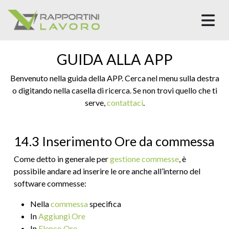
M
GUIDA ALLA APP
Benvenuto nella guida della APP. Cerca nel menu sulla destra
o digitando nella casella di ricerca. Se non trovi quello che ti
serve,
contattaci
.
14.3 Inserimento Ore da commessa
Come detto in generale per
gestione commesse
, è
possibile andare ad inserire le ore anche all’interno del
software commesse:
Nella
commessa
specifica
In
Aggiungi Ore
In
Elenco Ore